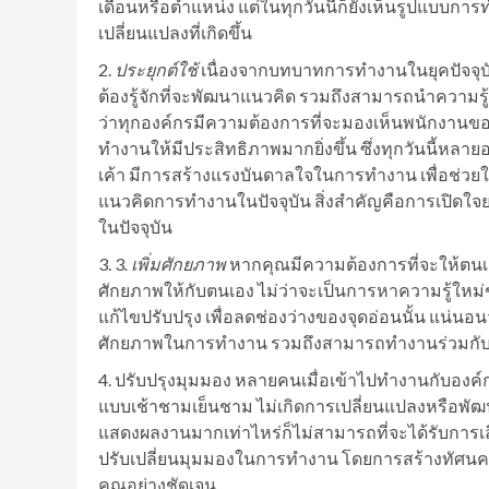
เดือนหรือตำแหน่ง แต่ในทุกวันนี้ก็ยังเห็นรูปแบบการ
เปลี่ยนแปลงที่เกิดขึ้น
ประยุกต์ใช้
เนื่องจากบทบาทการทำงานในยุคปัจจุบั
ต้องรู้จักที่จะพัฒนาแนวคิด รวมถึงสามารถนำความร
ว่าทุกองค์กรมีความต้องการที่จะมองเห็นพนักงาน
ทำงานให้มีประสิทธิภาพมากยิ่งขึ้น ซึ่งทุกวันนี้หล
เค้า มีการสร้างแรงบันดาลใจในการทำงาน เพื่อช่วยใ
แนวคิดการทำงานในปัจจุบัน สิ่งสำคัญคือการเปิดใจ
ในปัจจุบัน
3
. เพิ่มศักยภาพ
หากคุณมีความต้องการที่จะให้ตนเอ
ศักยภาพให้กับตนเอง ไม่ว่าจะเป็นการหาความรู้ใหม
แก้ไขปรับปรุง เพื่อลดช่องว่างของจุดอ่อนนั้น แน่
ศักยภาพในการทำงาน รวมถึงสามารถทำงานร่วมกับเพื
ปรับปรุงมุมมอง หลายคนเมื่อเข้าไปทำงานกับองค์ก
แบบเช้าชามเย็นชาม ไม่เกิดการเปลี่ยนแปลงหรือพั
แสดงผลงานมากเท่าไหร่ก็ไม่สามารถที่จะได้รับการเล
ปรับเปลี่ยนมุมมองในการทำงาน โดยการสร้างทัศน
คุณอย่างชัดเจน